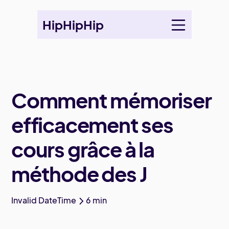
HipHipHip
Comment mémoriser
efficacement ses
cours grâce à la
méthode des J
Invalid DateTime
6
min